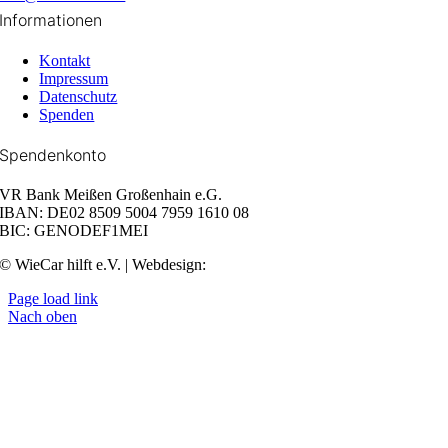
Informationen
Kontakt
Impressum
Datenschutz
Spenden
Spendenkonto
VR Bank Meißen Großenhain e.G.
IBAN: DE02 8509 5004 7959 1610 08
BIC: GENODEF1MEI
© WieCar hilft e.V. | Webdesign:
Grow Business GmbH
Page load link
Nach oben